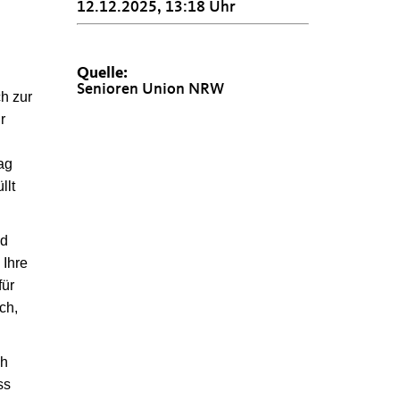
12.12.2025, 13:18 Uhr
Quelle:
Senioren Union NRW
h zur
r
ag
llt
nd
Ihre
für
ch,
ch
ss