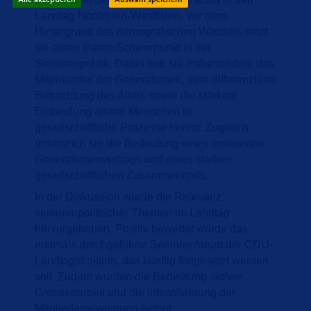
Landtag Nordrhein-Westfalen. Vor dem
Hintergrund des demografischen Wandels setzt
sie einen klaren Schwerpunkt in der
Seniorenpolitik. Dabei hob sie insbesondere das
Miteinander der Generationen, eine differenzierte
Betrachtung des Alters sowie die stärkere
Einbindung älterer Menschen in
gesellschaftliche Prozesse hervor. Zugleich
unterstrich sie die Bedeutung eines erneuerten
Generationenvertrags und eines starken
gesellschaftlichen Zusammenhalts.
In der Diskussion wurde die Relevanz
seniorenpolitischer Themen im Landtag
hervorgehoben. Positiv bewertet wurde das
erstmals durchgeführte Seniorenforum der CDU-
Landtagsfraktion, das künftig fortgesetzt werden
soll. Zudem wurden die Bedeutung aktiver
Gremienarbeit und die Intensivierung der
Mitgliedergewinnung betont.