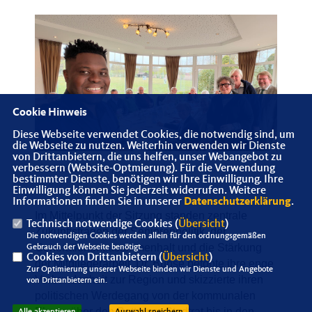
Cookie Hinweis
Diese Webseite verwendet Cookies, die notwendig sind, um
die Webseite zu nutzen. Weiterhin verwenden wir Dienste
von Drittanbietern, die uns helfen, unser Webangebot zu
verbessern (Website-Optmierung). Für die Verwendung
📸 Clifford Okoro
bestimmter Dienste, benötigen wir Ihre Einwilligung. Ihre
Einwilligung können Sie jederzeit widerrufen. Weitere
Informationen finden Sie in unserer
Datenschutzerklärung
.
Im Mittelpunkt der Sitzung standen zentrale
Technisch notwendige Cookies (
Übersicht
)
Zukunftsfragen der Seniorenpolitik, der
Die notwendigen Cookies werden allein für den ordnungsgemäßen
Generationenzusammenhalt und die Stärkung
Gebrauch der Webseite benötigt.
Cookies von Drittanbietern (
Übersicht
)
der Mitgliederarbeit. Dr. Bunse betonte ihre enge
Zur Optimierung unserer Webseite binden wir Dienste und Angebote
Verbundenheit zur Region und skizzierte ihren
von Drittanbietern ein.
politischen Werdegang von der kommunalen
Ebene über den Bottroper Stadtrat bis in den
Alle akzeptieren
Auswahl speichern